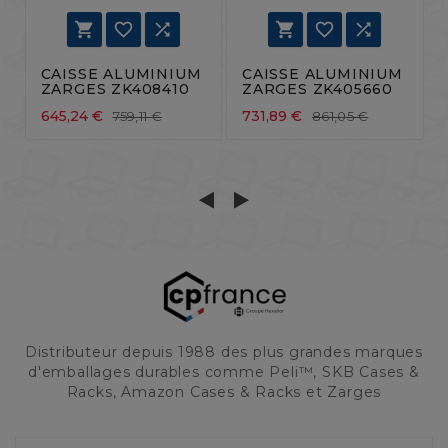






CAISSE ALUMINIUM
CAISSE ALUMINIUM
ZARGES ZK408410
ZARGES ZK405660
645,24 €
731,89 €
759,11 €
861,05 €
Distributeur depuis 1988 des plus grandes marques
d'emballages durables comme Peli™, SKB Cases &
Racks, Amazon Cases & Racks et Zarges