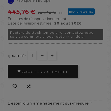
Fabriqué en Europe
445,76 €
Économisez 15%
524,42 €
TTC
En cours de réapprovisionnement.
Date de livraison estimée :
20 août 2026
Rupture de stock temporaire,
contactez notre
service commercial
pour obtenir un délai.
QUANTITÉ :
AJOUTER AU PANIER



Besoin d'un aménagement sur-mesure ?