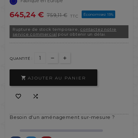
Fabriqué en Europe
645,24 €
Économisez 15%
759,11 €
TTC
Rupture de stock temporaire,
contactez notre
service commercial
pour obtenir un délai.
QUANTITÉ :
AJOUTER AU PANIER



Besoin d'un aménagement sur-mesure ?