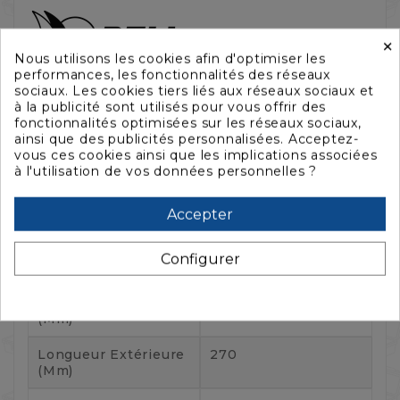
×
Nous utilisons les cookies afin d'optimiser les
performances, les fonctionnalités des réseaux
Référence :
sociaux. Les cookies tiers liés aux réseaux sociaux et
PC1300G2
à la publicité sont utilisés pour vous offrir des
fonctionnalités optimisées sur les réseaux sociaux,
Référence fabricant :
013000-0000-180E
ainsi que des publicités personnalisées. Acceptez-
vous ces cookies ainsi que les implications associées
Fiche technique
à l'utilisation de vos données personnelles ?
Longueur Intérieure
238
Accepter
(mm)
Largeur Intérieure
184
Configurer
(mm)
Hauteur Intérieure
155
(mm)
Longueur Extérieure
270
(mm)