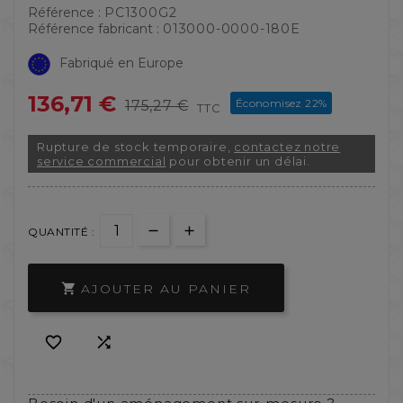
Référence :
PC1300G2
Référence fabricant :
013000-0000-180E
Fabriqué en Europe
136,71 €
Économisez 22%
175,27 €
TTC
Rupture de stock temporaire,
contactez notre
service commercial
pour obtenir un délai.
QUANTITÉ :
AJOUTER AU PANIER


