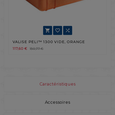



VALISE PELI™ 1300 VIDE, ORANGE
V
117,60 €
1
150,77 €
Caractéristiques
Accessoires