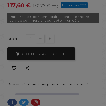
117,60 €
Économisez 22%
150,77 €
TTC
Rupture de stock temporaire,
contactez notre
service commercial
pour obtenir un délai.
QUANTITÉ :
AJOUTER AU PANIER



Besoin d'un aménagement sur-mesure ?