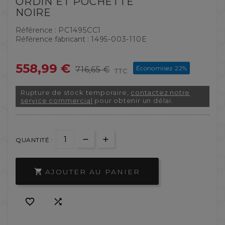
ORDIN ET POCHETTE
NOIRE
Référence :
PC1495CC1
Référence fabricant :
1495-003-110E
558,99 €
Économisez 22%
716,65 €
TTC
Rupture de stock temporaire,
contactez notre
service commercial
pour obtenir un délai.
QUANTITÉ :
AJOUTER AU PANIER


