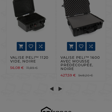






VALISE PELI™ 1120
VALISE PELI™ 1600
VIDE, NOIRE
AVEC MOUSSE
PRÉDÉCOUPÉE,
56,08 €
71,89 €
NOIRE
427,59 €
548,20 €