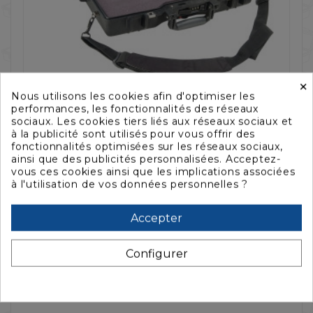
×
Nous utilisons les cookies afin d'optimiser les



performances, les fonctionnalités des réseaux
sociaux. Les cookies tiers liés aux réseaux sociaux et
VALISE PELI™ 1495 VIDE, NOIRE
V
à la publicité sont utilisés pour vous offrir des
P
fonctionnalités optimisées sur les réseaux sociaux,
328,45 €
421,09 €
3
ainsi que des publicités personnalisées. Acceptez-
vous ces cookies ainsi que les implications associées
à l'utilisation de vos données personnelles ?
Accepter
La description
Configurer
Caractéristiques