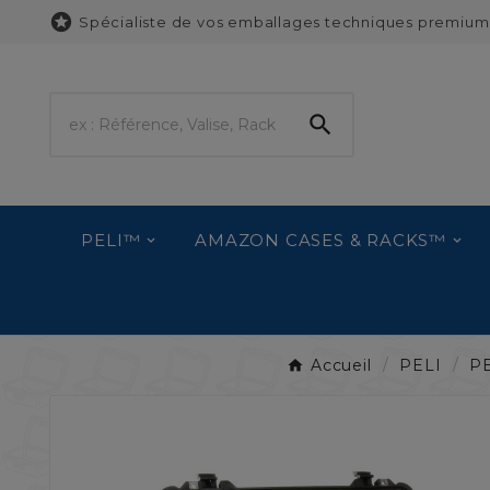

Spécialiste de vos emballages techniques premium

PELI™
AMAZON CASES & RACKS™
Accueil
PELI
P