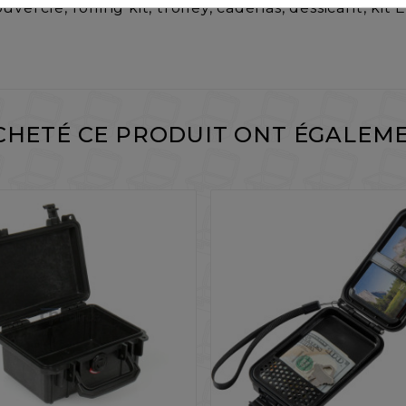
vercle, rolling kit, trolley, cadenas, dessicant, kit
ACHETÉ CE PRODUIT ONT ÉGALEME