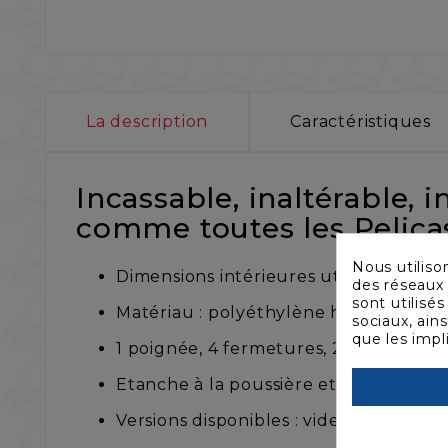
La description
Caractéristiques
Incassable, inaltérable, 
comme toutes les Pelicas
Nous utiliso
Dimensions intérieures utiles (mm) : 5
des réseaux 
sont utilisé
Matériau : polyéthylène haute résista
sociaux, ain
que les impl
1 poignée, 4 fermetures, 2 anneaux p
Etanche à la poussière et à l'immersio
Versions disponibles : vide, avec mous