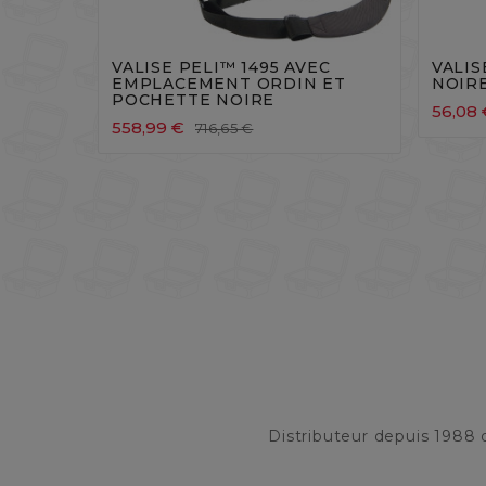




VALISE PELI™ 1495 AVEC
VALIS
EMPLACEMENT ORDIN ET
NOIR
POCHETTE NOIRE
56,08 
558,99 €
716,65 €
Distributeur depuis 1988