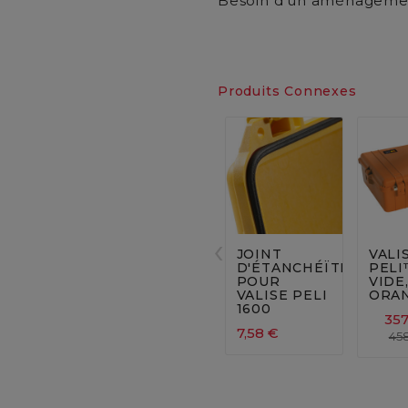
Besoin d'un aménagemen
Produits Connexes






‹
JOINT
VALI
D'ÉTANCHÉÏTÉ
PELI
POUR
VIDE
VALISE PELI
ORA
1600
357
7,58 €
45