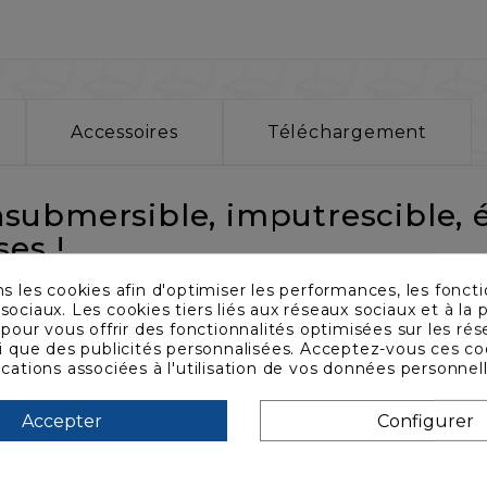
Accessoires
Téléchargement
insubmersible, imputrescible, é
es !
ns les cookies afin d'optimiser les performances, les foncti
52 x 427 x 200
sociaux. Les cookies tiers liés aux réseaux sociaux et à la p
s pour vous offrir des fonctionnalités optimisées sur les ré
nce injecté
si que des publicités personnalisées. Acceptez-vous ces co
ications associées à l'utilisation de vos données personnel
our cadenas, valve automatique d'équilibrage de pr
n (indice IP67)
Accepter
Configurer
se prédécoupée, avec kit de cloisons