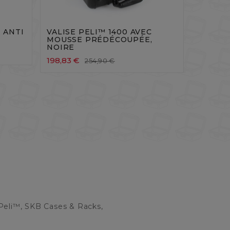





 ANTI
VALISE PELI™ 1400 AVEC
MOUSSE PRÉDÉCOUPÉE,
NOIRE
198,83 €
254,90 €
Peli™, SKB Cases & Racks,