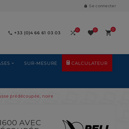
Se connecter

0
0
0



+33 (0)4 66 61 03 03

ASES
SUR-MESURE
CALCULATEUR
usse prédécoupée, noire
1600 AVEC