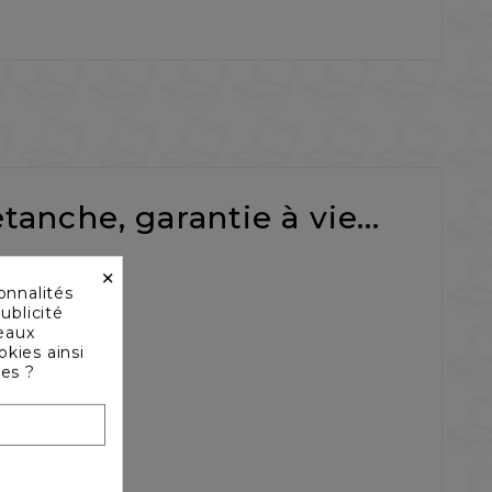
tanche, garantie à vie...
×
onnalités
ublicité
seaux
okies ainsi
les ?
ession