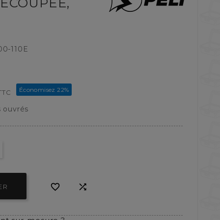
ÉCOUPÉE,
00-110E
Économisez 22%
TTC
s ouvrés


ER