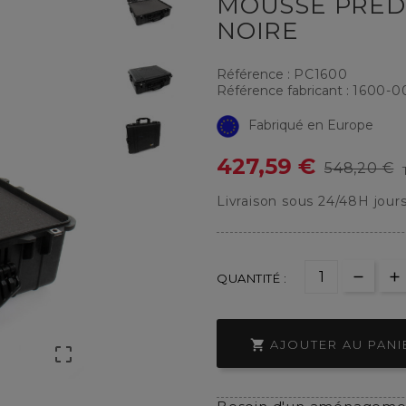
MOUSSE PRÉD
NOIRE
Référence :
PC1600
Référence fabricant :
1600-0
Fabriqué en Europe
427,59 €
548,20 €
Livraison sous 24/48H jour
QUANTITÉ :

AJOUTER AU PANI
