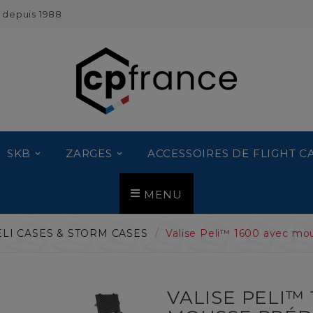
 depuis 1988
SKB
ZARGES
ACCESSOIRES DE FLIGHT C
MENU
ELI CASES & STORM CASES
Valise Peli™ 1600 avec mo
VALISE PELI™ 