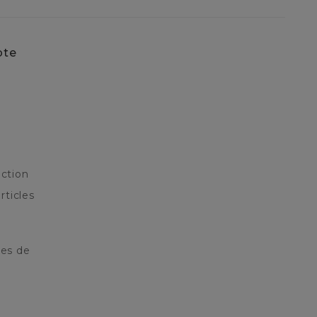
pte
ction
rticles
res de