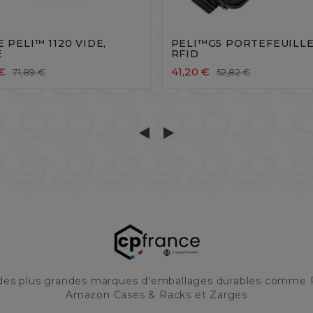







E PELI™ 1120 VIDE,
PELI™G5 PORTEFEUILLE
E
RFID
€
41,20 €
71,89 €
52,82 €
 des plus grandes marques d'emballages durables comme 
Amazon Cases & Racks et Zarges