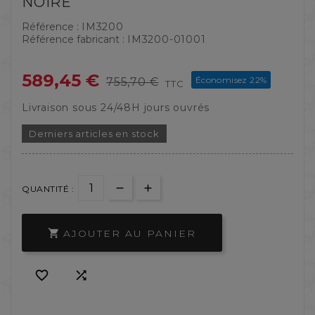
NOIRE
Référence :
IM3200
Référence fabricant :
IM3200-01001
589,45 €
Économisez 22%
755,70 €
TTC
Livraison sous 24/48H jours ouvrés
Derniers articles en stock
QUANTITÉ :
AJOUTER AU PANIER


