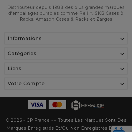
Distributeur depuis 1988 des plus grandes marques
d'emballages durables comme Peli™, SKB Cases &
Racks, Amazon Cases & Racks et Zarges

Informations

Catégories

Liens

Votre Compte
© 2026 - CP France - « Toutes Les Marques Sont Des
Marques Enregistrés Et/ou Non Enregistrés De Peli