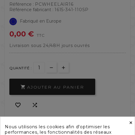
Référence :
PCWHEELAIR16
Référence fabricant :
1615-341-110SP
Fabriqué en Europe
0,00 €
TTC
Livraison sous 24/48H jours ouvrés
QUANTITÉ :
AJOUTER AU PANIER



×
Nous utilisons les cookies afin d'optimiser les
performances, les fonctionnalités des réseaux