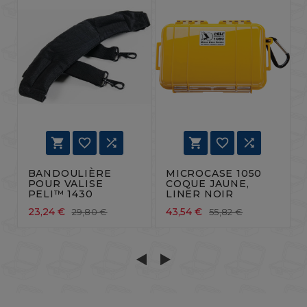






BANDOULIÈRE
MICROCASE 1050
POUR VALISE
COQUE JAUNE,
PELI™ 1430
LINER NOIR
23,24 €
43,54 €
29,80 €
55,82 €