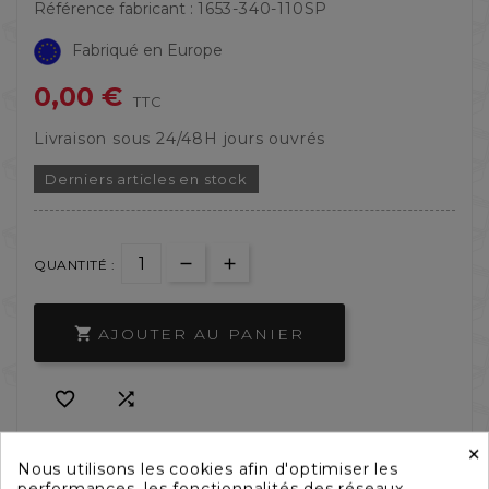
Référence fabricant :
1653-340-110SP
Fabriqué en Europe
0,00 €
TTC
Livraison sous 24/48H jours ouvrés
Derniers articles en stock
QUANTITÉ :
AJOUTER AU PANIER



×
Nous utilisons les cookies afin d'optimiser les
performances, les fonctionnalités des réseaux