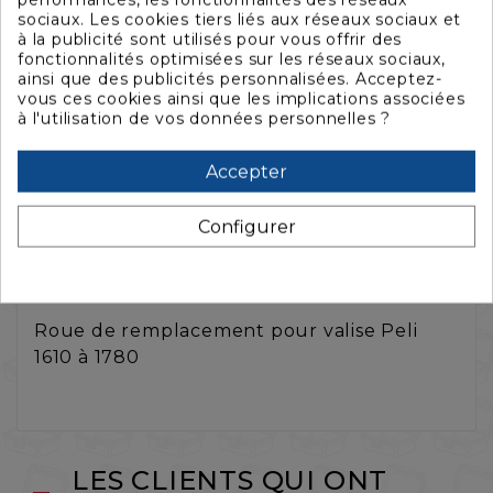
sociaux. Les cookies tiers liés aux réseaux sociaux et
à la publicité sont utilisés pour vous offrir des
fonctionnalités optimisées sur les réseaux sociaux,
ainsi que des publicités personnalisées. Acceptez-
vous ces cookies ainsi que les implications associées
à l'utilisation de vos données personnelles ?
Accepter
La description
Configurer
Caractéristiques
Roue de remplacement pour valise Peli
1610 à 1780
LES CLIENTS QUI ONT