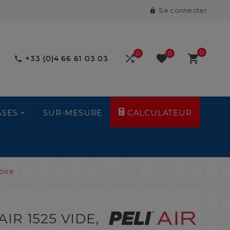
Se connecter

0
0
0



+33 (0)4 66 61 03 03

ASES
SUR-MESURE
CALCULATEUR
oire
IR 1525 VIDE,