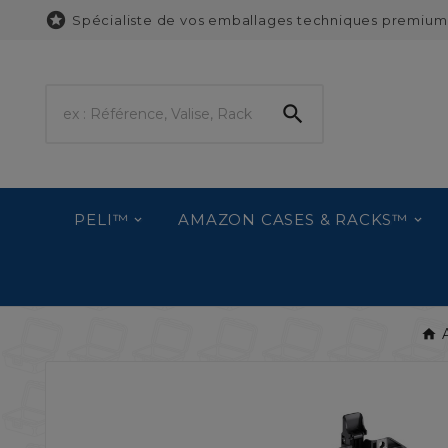

Spécialiste de vos emballages techniques premium

PELI™
AMAZON CASES & RACKS™