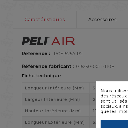
Caractéristiques
Accessoires
Référence :
PCE1525AIR2
Référence fabricant :
015250-0011-110E
Fiche technique
Longueur Intérieure (mm)
521
Nous utiliso
des réseaux 
Largeur Intérieure (mm)
287
sont utilisé
sociaux, ain
Hauteur Intérieure (mm)
171
que les impl
Longueur Extérieure (mm)
558