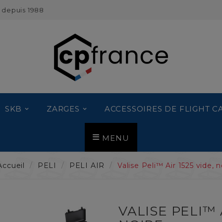
 depuis 1988
SKB
ZARGES
ACCESSOIRES DE FLIGHT C
MENU
Accueil
PELI
PELI AIR
Valise Peli™ Air 1525 vide, n
VALISE PELI™ A