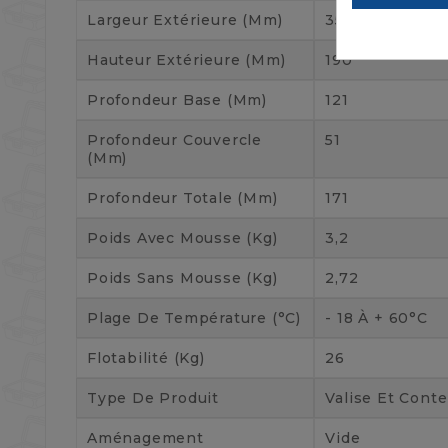
Largeur Extérieure (mm)
355
Hauteur Extérieure (mm)
190
Profondeur Base (mm)
121
Profondeur Couvercle
51
(mm)
Profondeur Totale (mm)
171
Poids Avec Mousse (kg)
3,2
Poids Sans Mousse (kg)
2,72
Plage De Température (°C)
- 18 À + 60°C
Flotabilité (kg)
26
Type De Produit
Valise Et Cont
Aménagement
Vide