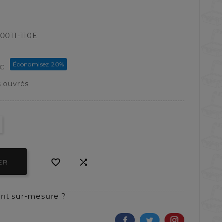
0011-110E
Économisez 20%
TC
s ouvrés


ER
t sur-mesure ?