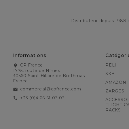
Distributeur depuis 1988
Informations
Catégori
CP France
PELI
location_on
1775, route de Nîmes
SKB
30560 Saint Hilaire de Brethmas
France
AMAZON
commercial@cpfrance.com
email
ZARGES
+33 (0)4 66 61 03 03
call
ACCESSOI
FLIGHT C
RACKS