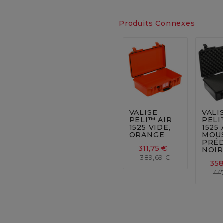
Produits Connexes






VALISE
VALI
PELI™ AIR
PELI
1525 VIDE,
1525
ORANGE
MOU
PRÉ
311,75 €
NOIR
389,69 €
358
44