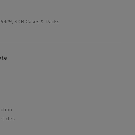
Peli™, SKB Cases & Racks,
pte
ction
rticles