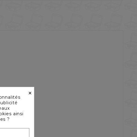
×
onnalités
ublicité
seaux
okies ainsi
les ?