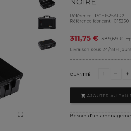
NOIRE
Référence :
PCE1525AIR2
Référence fabricant :
015250-
311,75 €
389,69 €
T
Livraison sous 24/48H jour
QUANTITÉ :

AJOUTER AU PANI

Besoin d'un aménagemen