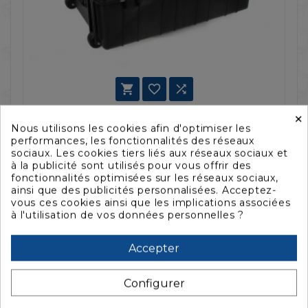



×
VALISE PELI™ 1730 VIDE, NOIRE GEN2
V
Nous utilisons les cookies afin d'optimiser les
P
857,63 €
1 099,52 €
performances, les fonctionnalités des réseaux
9
sociaux. Les cookies tiers liés aux réseaux sociaux et
à la publicité sont utilisés pour vous offrir des
fonctionnalités optimisées sur les réseaux sociaux,
ainsi que des publicités personnalisées. Acceptez-
vous ces cookies ainsi que les implications associées
à l'utilisation de vos données personnelles ?
La description
Accepter
Caractéristiques
Configurer