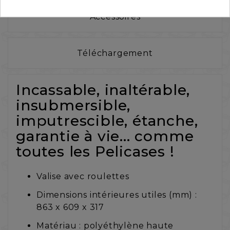
Accessoires
Téléchargement
Incassable, inaltérable,
insubmersible,
imputrescible, étanche,
garantie à vie... comme
toutes les Pelicases !
Valise avec roulettes
Dimensions intérieures utiles (mm) :
863 x 609 x 317
Matériau : polyéthylène haute