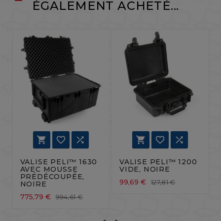
ÉGALEMENT ACHETÉ...






VALISE PELI™ 1630
VALISE PELI™ 1200
AVEC MOUSSE
VIDE, NOIRE
PRÉDÉCOUPÉE,
99,69 €
127,81 €
NOIRE
775,79 €
994,61 €