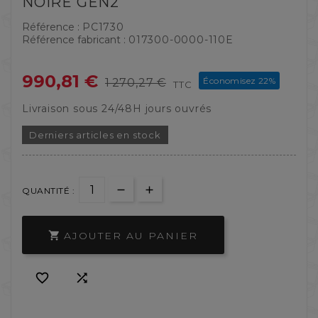
NOIRE GEN2
Référence :
PC1730
Référence fabricant :
017300-0000-110E
990,81 €
Économisez 22%
1 270,27 €
TTC
Livraison sous 24/48H jours ouvrés
Derniers articles en stock
QUANTITÉ :
AJOUTER AU PANIER


