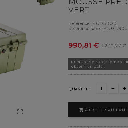
MOUSSE PRÉD
VERT
Référence :
PC1730OD
Référence fabricant :
017300
990,81 €
1 270,27 €
Rupture de stock temporai
obtenir un délai.
QUANTITÉ :

AJOUTER AU PANI
