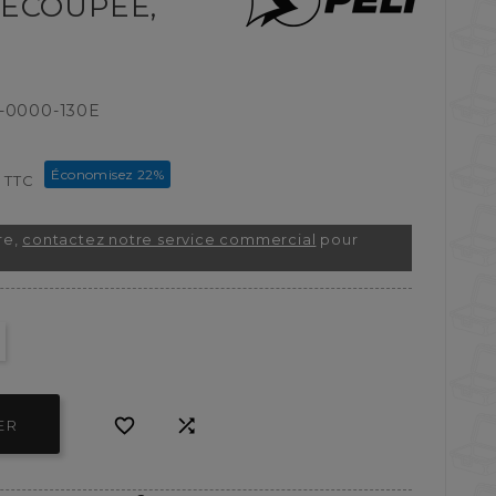
ÉCOUPÉE,
-0000-130E
Économisez 22%
TTC
re,
contactez notre service commercial
pour


ER