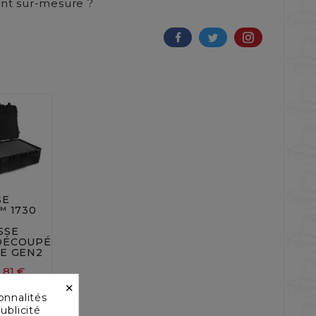
t sur-mesure ?


SE
™ 1730
SSE
DÉCOUPÉE,
E GEN2
,81 €
×
70,27 €
onnalités
ublicité