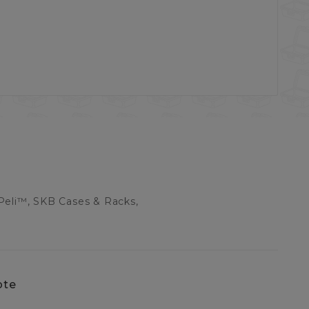
Peli™, SKB Cases & Racks,
pte