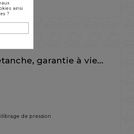
seaux
okies ainsi
les ?
tanche, garantie à vie...
ilibrage de pression