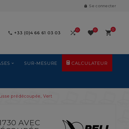
Se connecter

0
0
0



+33 (0)4 66 61 03 03

ASES
SUR-MESURE
CALCULATEUR
ousse prédécoupée, Vert
1730 AVEC