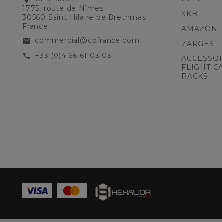
1775, route de Nîmes
SKB
30560 Saint Hilaire de Brethmas
France
AMAZON
commercial@cpfrance.com
email
ZARGES
+33 (0)4 66 61 03 03
call
ACCESSOI
FLIGHT C
RACKS