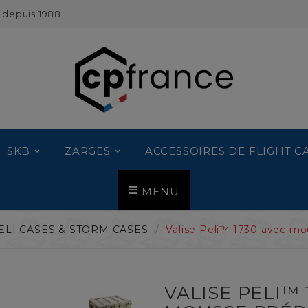
 depuis 1988
SKB
ZARGES
ACCESSOIRES DE FLIGHT C
MENU
ELI CASES & STORM CASES
Valise Peli™ 1730 avec m
VALISE PELI™ 