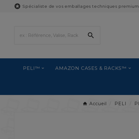

Spécialiste de vos emballages techniques premium

PELI™
AMAZON CASES & RACKS™
Accueil
PELI
P