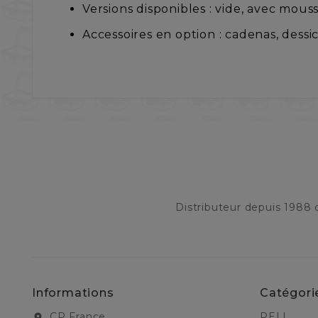
Versions disponibles : vide, avec mo
Accessoires en option : cadenas, dessi
Distributeur depuis 1988
Informations
Catégori
CP France
PELI
location_on