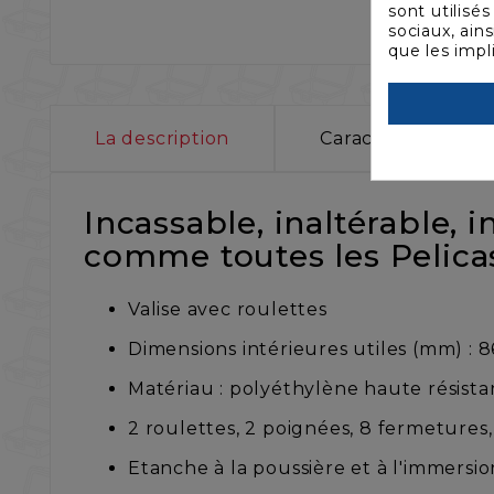
sont utilisé
sociaux, ain
que les impl
La description
Caractéristiques
Incassable, inaltérable, 
comme toutes les Pelicas
Valise avec roulettes
Dimensions intérieures utiles (mm) : 8
Matériau : polyéthylène haute résista
2 roulettes, 2 poignées, 8 fermetures
Etanche à la poussière et à l'immersio