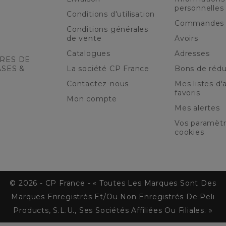
personnelles
Conditions d'utilisation
Commandes
Conditions générales
de vente
Avoirs
Catalogues
Adresses
RES DE
ASES &
La société CP France
Bons de rédu
Contactez-nous
Mes listes d'a
favoris
Mon compte
Mes alertes
Vos paramèt
cookies
© 2026 - CP France - « Toutes Les Marques Sont Des
Marques Enregistrés Et/ou Non Enregistrés De Peli
Products, S.L.U., Ses Sociétés Affiliées Ou Filiales. »