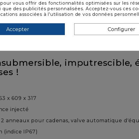
s pour vous offrir des fonctionnalités optimisées sur les ré
si que des publicités personnalisées. Acceptez-vous ces co
ications associées à l'utilisation de vos données personnel
Accepter
Configurer
Téléchargement
insubmersible, imputrescible, é
es !
63 x 609 x 317
nce injecté
, 2 anneaux pour cadenas, valve automatique d'équ
n (indice IP67)