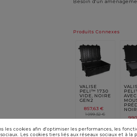
Besoin d'un aménagemen
Produits Connexes






VALISE
VALI
PELI™ 1730
PELI
VIDE, NOIRE
AVEC
GEN2
MOU
PRÉ
857,63 €
NOIR
1 099,52 €
990
1 2
ns les cookies afin d'optimiser les performances, les foncti
sociaux. Les cookies tiers liés aux réseaux sociaux et à la p