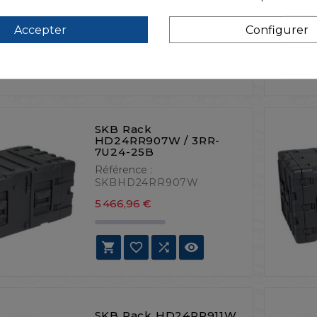
SKBHD24RR904W
Prix
4 898,04 €
Accepter
Configurer




SKB Rack
HD24RR907W / 3RR-
7U24-25B
Référence :
SKBHD24RR907W
Prix
5 466,96 €




SKB Rack HD24RR911W