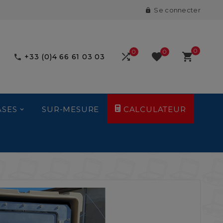
Se connecter

0
0
0



+33 (0)4 66 61 03 03

ASES
SUR-MESURE
CALCULATEUR