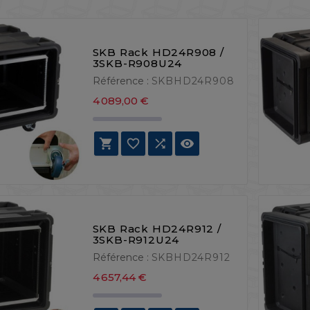
SKB Rack HD24R908 /
3SKB-R908U24
Référence :
SKBHD24R908
Prix
4 089,00 €




SKB Rack HD24R912 /
3SKB-R912U24
Référence :
SKBHD24R912
Prix
4 657,44 €