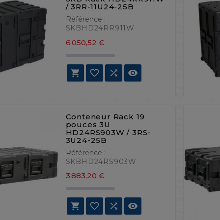
/ 3RR-11U24-25B
Référence :
SKBHD24RR911W
Prix
6 050,52 €




Conteneur Rack 19
pouces 3U
HD24RS903W / 3RS-
3U24-25B
Référence :
SKBHD24RS903W
Prix
3 883,20 €



