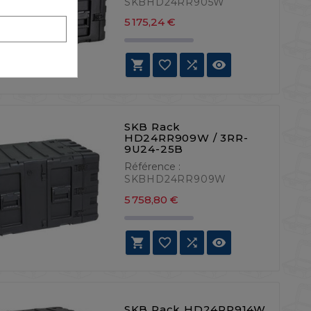
SKBHD24RR905W
Prix
5 175,24 €




SKB Rack
HD24RR909W / 3RR-
9U24-25B
Référence :
SKBHD24RR909W
Prix
5 758,80 €




SKB Rack HD24RR914W