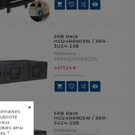




SKB Rack
HD24RR903W / 3RR-
3U24-25B
Référence :
SKBHD24RR903W
Prix
4 617,24 €




×
onnalités
SKB Rack
ublicité
HD24RR905W / 3RR-
seaux
5U24-25B
okies ainsi
Référence :
les ?