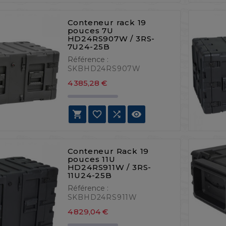
Conteneur rack 19
pouces 7U
HD24RS907W / 3RS-
7U24-25B
Référence :
SKBHD24RS907W
Prix
4 385,28 €




Conteneur Rack 19
pouces 11U
HD24RS911W / 3RS-
11U24-25B
Référence :
SKBHD24RS911W
Prix
4 829,04 €