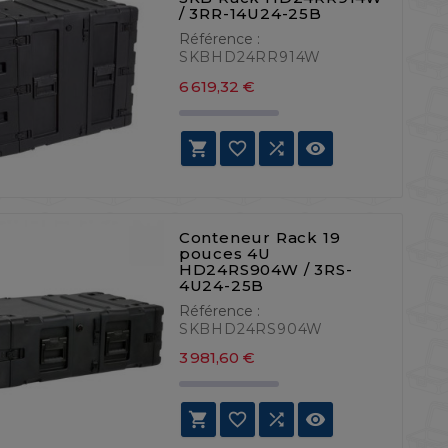
/ 3RR-14U24-25B
Référence :
SKBHD24RR914W
Prix
6 619,32 €




Conteneur Rack 19
pouces 4U
HD24RS904W / 3RS-
4U24-25B
Référence :
SKBHD24RS904W
Prix
3 981,60 €



