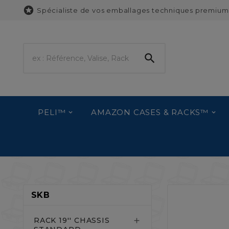

Spécialiste de vos emballages techniques premium

PELI™
AMAZON CASES & RACKS™
SKB
RACK 19'' CHASSIS
