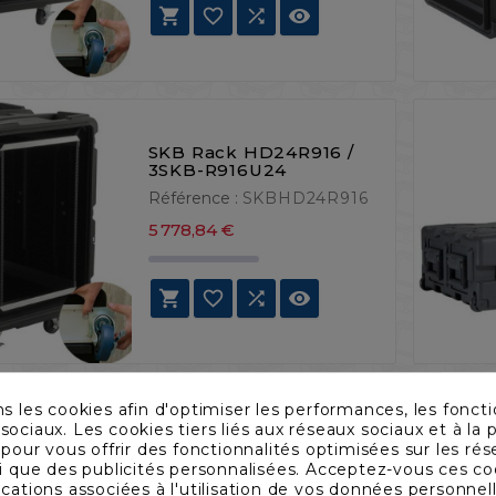




SKB Rack HD24R916 /
3SKB-R916U24
Référence :
SKBHD24R916
Prix
5 778,84 €




ns les cookies afin d'optimiser les performances, les foncti
SKB Rack
sociaux. Les cookies tiers liés aux réseaux sociaux et à la p
HD24RR904W / 3RR-
s pour vous offrir des fonctionnalités optimisées sur les ré
4U24-25B
si que des publicités personnalisées. Acceptez-vous ces co
Référence :
ications associées à l'utilisation de vos données personnel