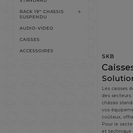
STANDARD
RACK 19'' CHASSIS

SUSPENDU
AUDIO-VIDEO
CAISSES
ACCESSOIRES
SKB
Caisse
Solutio
Les caisses d
des secteurs
châssis stan
vos équipemen
coûteux, offra
Pour le secte
et technique 