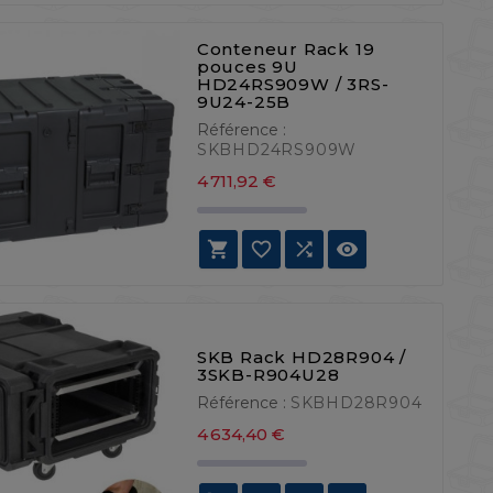
Conteneur Rack 19
pouces 9U
HD24RS909W / 3RS-
9U24-25B
Référence :
SKBHD24RS909W
Prix
4 711,92 €




SKB Rack HD28R904 /
3SKB-R904U28
Référence :
SKBHD28R904
Prix
4 634,40 €