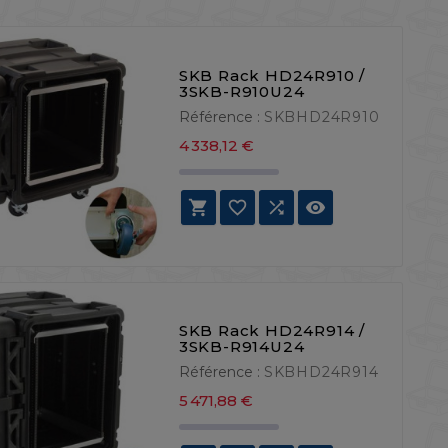
SKB Rack HD24R910 /
3SKB-R910U24
Référence :
SKBHD24R910
Prix
4 338,12 €




SKB Rack HD24R914 /
3SKB-R914U24
Référence :
SKBHD24R914
Prix
5 471,88 €